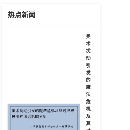
热点新闻
奥
术
扰
动
引
发
的
魔
法
危
机
及
其