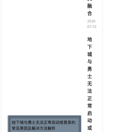
融
合
2026-08-05
07:10:51/li>
地
下
城
与
勇
士
无
法
正
常
启
动
或