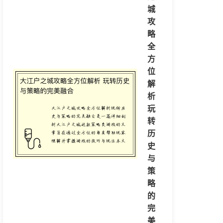
城
攻
略
全
方
位
解
析
玩
转
历
史
与
策
略
的
完
美