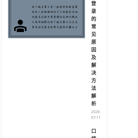
登
录
的
常
见
原
因
及
解
决
方
法
解
析
2026-08-04
07:11:20/li>
口