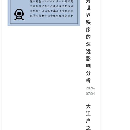
对
世
界
秩
序
的
深
远
影
响
分
析
2026-08-06
07:04:59/li>
大
江
户
之