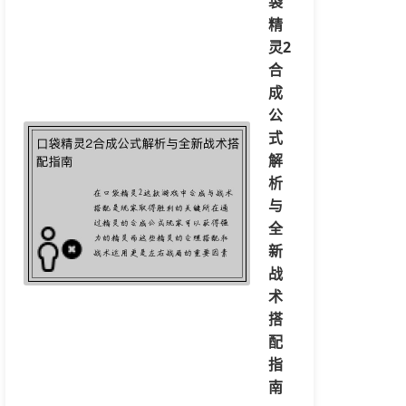
袋
精
灵2
合
成
公
式
解
析
与
全
新
战
术
搭
配
指
南