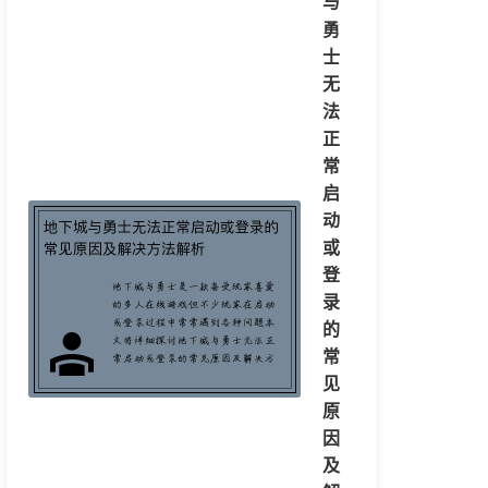
与
勇
士
无
法
正
常
启
动
或
登
录
的
常
见
原
因
及