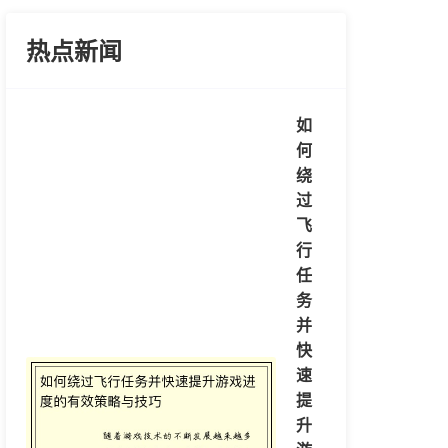
热点新闻
如
何
绕
过
飞
行
任
务
并
快
速
提
升