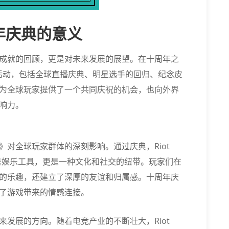
年庆典的意义
成就的回顾，更是对未来发展的展望。在十周年之
庆祝活动，包括全球直播庆典、明星选手的回归、纪念皮
为全球玩家提供了一个共同庆祝的机会，也向外界
响力。
对全球玩家群体的深刻影响。通过庆典，Riot
仅是娱乐工具，更是一种文化和社交的纽带。玩家们在
的乐趣，还建立了深厚的友谊和归属感。十周年庆
了游戏带来的情感连接。
发展的方向。随着电竞产业的不断壮大，Riot