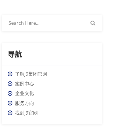
导航
了解J9集团官网
案例中心
企业文化
服务方向
找到J9官网