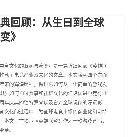
典回顾：从生日到全球
变》
电竞文化的崛起与演变》是一篇详细回顾《英雄联
推动了电竞产业及文化的文章。本文将从四个方面
年来的辉煌历程，探讨它如何从一个简单的游戏发
盟》如何通过赛事和社群文化的建设促进电竞行业
周年庆典的独特意义以及它对全球玩家的深远影
竞文化的过程中，为全球电竞市场的商业化和可持
，本文旨在揭示《英雄联盟》作为一款游戏背后，
变革。