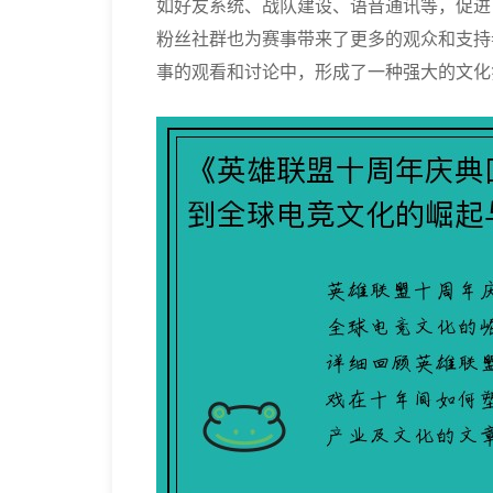
如好友系统、战队建设、语音通讯等，促进
粉丝社群也为赛事带来了更多的观众和支持
事的观看和讨论中，形成了一种强大的文化