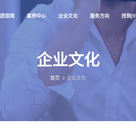
集团官网
案例中心
企业文化
服务方向
找到J
企业文化
首页
企业文化