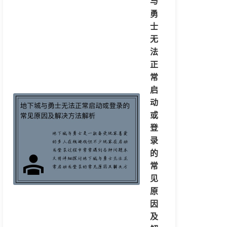
与
勇
士
无
法
正
常
启
动
或
登
录
的
常
见
原
因
及