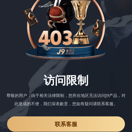
访问限制
尊敬的用户，由于相关法律限制，您所在地区无法访问J9产品，对
此造成的不便，我们深表歉意，您如有疑问请联系客服。
联系客服